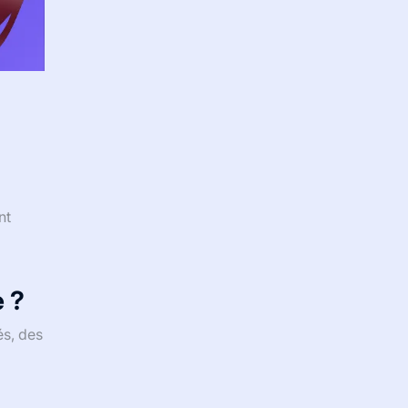
nt
 ?
és, des