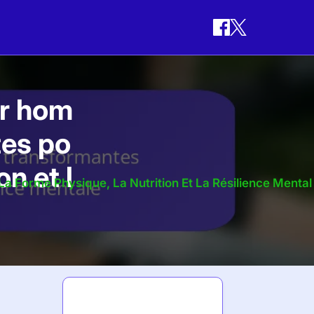
ur hom
tes po
on et l
 Forme Physique, La Nutrition Et La Résilience Mental
Dernières
a
publications