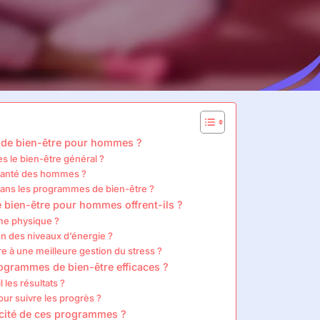
 de bien-être pour hommes ?
s le bien-être général ?
 santé des hommes ?
 dans les programmes de bien-être ?
 bien-être pour hommes offrent-ils ?
me physique ?
ion des niveaux d’énergie ?
e à une meilleure gestion du stress ?
rogrammes de bien-être efficaces ?
les résultats ?
our suivre les progrès ?
cacité de ces programmes ?