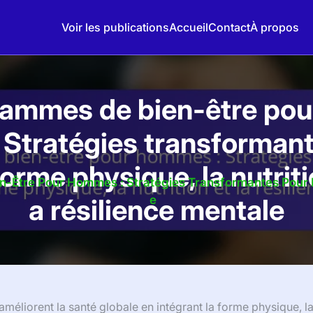
Voir les publications
Accueil
Contact
À propos
ammes de bien-être po
 Stratégies transforman
forme physique, la nutriti
-Être Pour Hommes : Stratégies Transformantes Pour La
a résilience mentale
E
liorent la santé globale en intégrant la forme physique, l