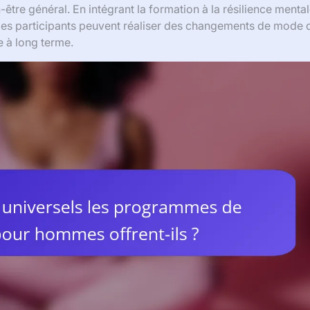
-être général. En intégrant la formation à la résilience menta
es participants peuvent réaliser des changements de mode d
e à long terme.