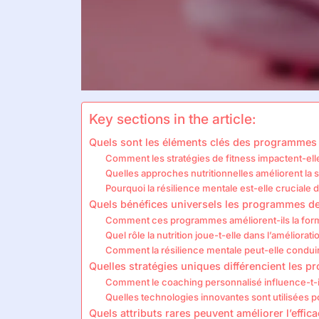
Key sections in the article:
Quels sont les éléments clés des programmes
Comment les stratégies de fitness impactent-elle
Quelles approches nutritionnelles améliorent la
Pourquoi la résilience mentale est-elle cruciale
Quels bénéfices universels les programmes de
Comment ces programmes améliorent-ils la for
Quel rôle la nutrition joue-t-elle dans l’améliorat
Comment la résilience mentale peut-elle conduir
Quelles stratégies uniques différencient les p
Comment le coaching personnalisé influence-t-il 
Quelles technologies innovantes sont utilisées p
Quels attributs rares peuvent améliorer l’effi