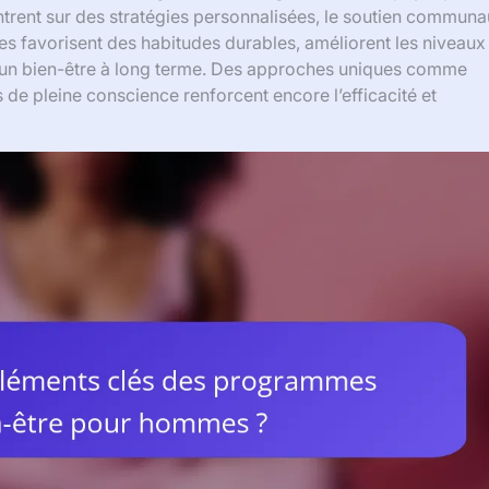
centrent sur des stratégies personnalisées, le soutien communa
s favorisent des habitudes durables, améliorent les niveaux
 à un bien-être à long terme. Des approches uniques comme
es de pleine conscience renforcent encore l’efficacité et