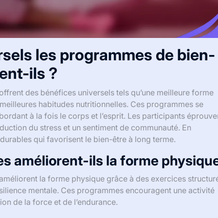
rsels les programmes de bien-
nt-ils ?
rent des bénéfices universels tels qu’une meilleure forme
 meilleures habitudes nutritionnelles. Ces programmes se
rdant à la fois le corps et l’esprit. Les participants éprouve
éduction du stress et un sentiment de communauté. En
urables qui favorisent le bien-être à long terme.
améliorent-ils la forme physique
éliorent la forme physique grâce à des exercices structur
résilience mentale. Ces programmes encouragent une activité
on de la force et de l’endurance.