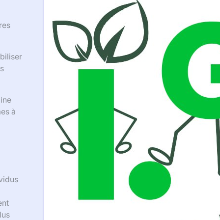
res
biliser
es
aine
mes à
ividus
ent
lus