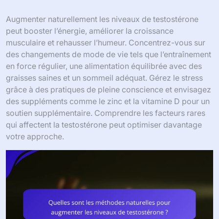
Augmenter naturellement les niveaux de testostérone
peut booster l’énergie, améliorer la croissance
musculaire et rehausser l’humeur. Concentrez-vous sur
des changements de mode de vie tels que l’entraînement
en force régulier, une alimentation équilibrée avec des
graisses saines et un sommeil adéquat. Gérez le stress
grâce à des pratiques de pleine conscience et envisagez
des suppléments comme le zinc et la vitamine D pour un
soutien supplémentaire. Comprendre les facteurs rares
qui affectent la testostérone peut optimiser davantage
votre approche.