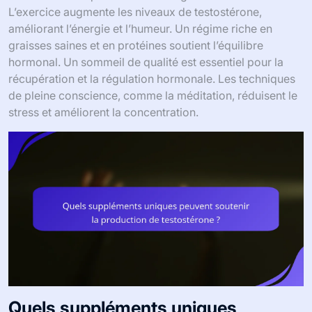
L’exercice augmente les niveaux de testostérone,
améliorant l’énergie et l’humeur. Un régime riche en
graisses saines et en protéines soutient l’équilibre
hormonal. Un sommeil de qualité est essentiel pour la
récupération et la régulation hormonale. Les techniques
de pleine conscience, comme la méditation, réduisent le
stress et améliorent la concentration.
Quels suppléments uniques