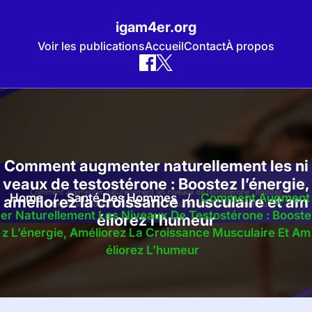
igam4er.org
Voir les publications
Accueil
Contact
À propos
Skip
to
content
Comment augmenter naturellement les ni
veaux de testostérone : Boostez l’énergie,
Home
/
Santé Des Hommes
/
Comment Augment
améliorez la croissance musculaire et am
Er Naturellement Les Niveaux De Testostérone : Booste
éliorez l’humeur
Z L’énergie, Améliorez La Croissance Musculaire Et Am
Éliorez L’humeur