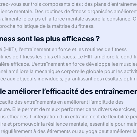
ntrez-vous sur trois composants clés : des plans d’entraîneme
silience mentale. Des routines de fitness organisées améliorent
n alimente le corps et la force mentale assure la constance. 
roche holistique de la maîtrise du fitness.
ness sont les plus efficaces ?
é (HIIT), l’entraînement en force et les routines de fitness
tines de fitness les plus efficaces. Le HIIT améliore la condit
nière efficace. L’entraînement en force développe les muscles
nel améliore la mécanique corporelle globale pour les activi
e aux objectifs individuels, garantissant des résultats opti
le améliorer l’efficacité des entraîneme
ficacité des entraînements en améliorant l’amplitude des
sure. Elle permet de mieux performer dans divers exercices,
s efficaces. L’intégration d’un entraînement de flexibilité pe
re et promouvoir la résilience mentale, essentielle pour main
r régulièrement à des étirements ou au yoga peut améliorer la