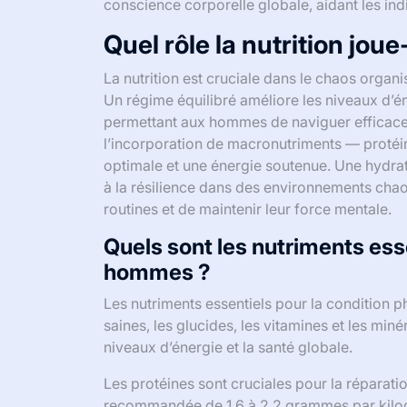
conscience corporelle globale, aidant les in
Quel rôle la nutrition jou
La nutrition est cruciale dans le chaos organi
Un régime équilibré améliore les niveaux d’én
permettant aux hommes de naviguer efficace
l’incorporation de macronutriments — protéin
optimale et une énergie soutenue. Une hydrat
à la résilience dans des environnements chaot
routines et de maintenir leur force mentale.
Quels sont les nutriments ess
hommes ?
Les nutriments essentiels pour la condition
saines, les glucides, les vitamines et les min
niveaux d’énergie et la santé globale.
Les protéines sont cruciales pour la réparat
recommandée de 1,6 à 2,2 grammes par kilog