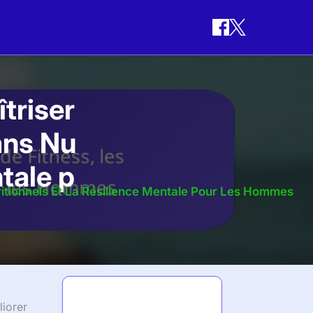
triser
lans Nu
ntale p
tritionnels Et La Résilience Mentale Pour Les Hommes
Dernières
liorer
publications