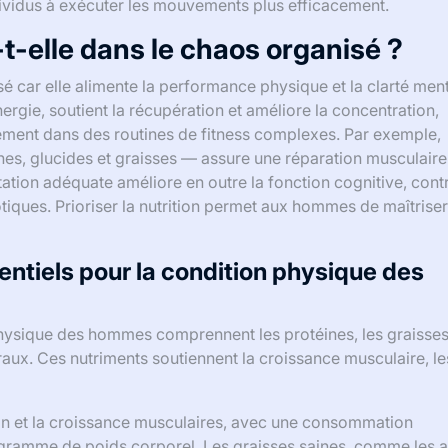
dividus à exécuter les mouvements plus efficacement.
e-t-elle dans le chaos organisé ?
sé car elle alimente la performance physique et la clarté ment
ergie, soutient la récupération et améliore la concentration,
ment dans des routines de fitness complexes. Par exemple,
es, glucides et graisses — assure une réparation musculaire
ation adéquate améliore en outre la fonction cognitive, cont
iques. Prioriser la nutrition permet aux hommes de maîtriser
entiels pour la condition physique des
 physique des hommes comprennent les protéines, les graisse
éraux. Ces nutriments soutiennent la croissance musculaire, le
ion et la croissance musculaires, avec une consommation
ramme de poids corporel. Les graisses saines, comme les 