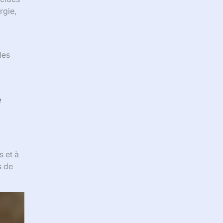
rgie,
des
e
s et à
s de