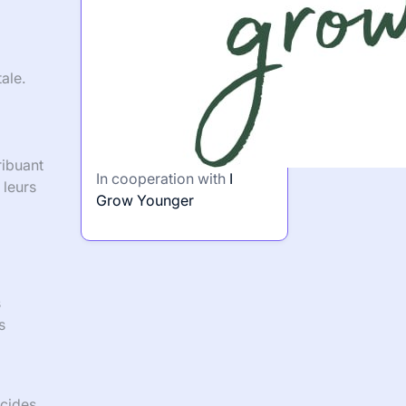
ale.
ribuant
In cooperation with
I
 leurs
Grow Younger
s
s
acides