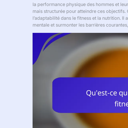
la performance physique des hommes et leur 
mais structurée pour atteindre ces objectifs. C
l’adaptabilité dans le fitness et la nutrition.
mentale et surmonter les barrières courante