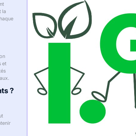
nt
 la
Chaque
ion
 et
tés
maux.
nts ?
ut
tenir