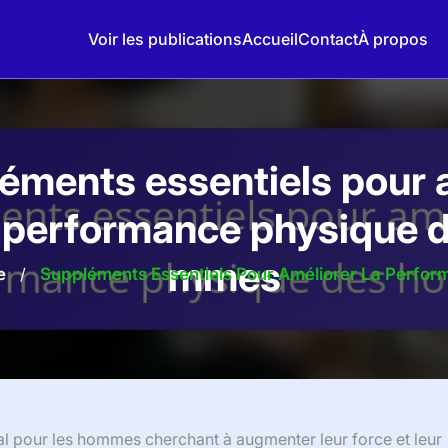
Voir les publications
Accueil
Contact
À propos
éments essentiels pour 
a performance physique 
mmes
e
/
Suppléments Essentiels Pour Améliorer La Perf
al pour les hommes cherchant à augmenter leur force et leur