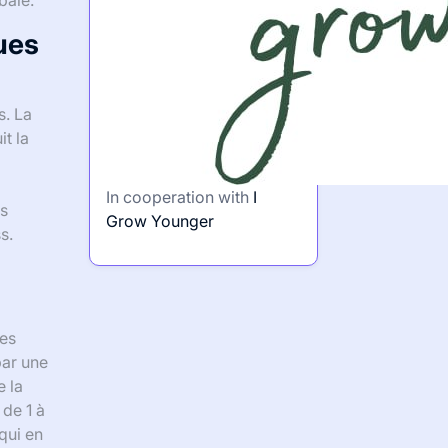
bale.
ues
s. La
t la
In cooperation with
I
ts
Grow Younger
s.
les
par une
e la
de 1 à
qui en