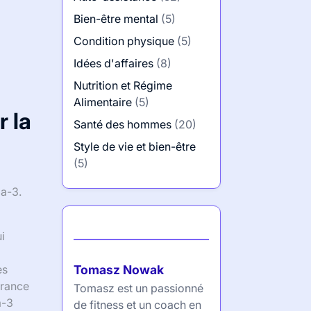
Bien-être mental
(5)
Condition physique
(5)
Idées d'affaires
(8)
Nutrition et Régime
Alimentaire
(5)
 la
Santé des hommes
(20)
Style de vie et bien-être
(5)
ga-3.
Auteur
i
Tomasz Nowak
es
urance
Tomasz est un passionné
a-3
de fitness et un coach en