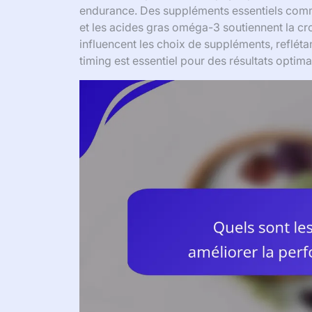
endurance. Des suppléments essentiels comme
et les acides gras oméga-3 soutiennent la cr
influencent les choix de suppléments, reflétant
timing est essentiel pour des résultats optim