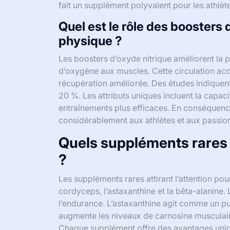
fait un supplément polyvalent pour les athlèt
Quel est le rôle des boosters
physique ?
Les boosters d’oxyde nitrique améliorent la p
d’oxygène aux muscles. Cette circulation acc
récupération améliorée. Des études indiquent
20 %. Les attributs uniques incluent la capaci
entraînements plus efficaces. En conséquence
considérablement aux athlètes et aux passion
Quels suppléments rares at
?
Les suppléments rares attirant l’attention p
cordyceps, l’astaxanthine et la bêta-alanine.
l’endurance. L’astaxanthine agit comme un pui
augmente les niveaux de carnosine musculaire,
Chaque supplément offre des avantages uniqu