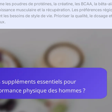
 les poudres de protéines, la créatine, les BCAA, la bêta-a
oissance musculaire et la récupération. Les préférences régi
 les besoins de style de vie. Prioriser la qualité, le dosage et
aux.