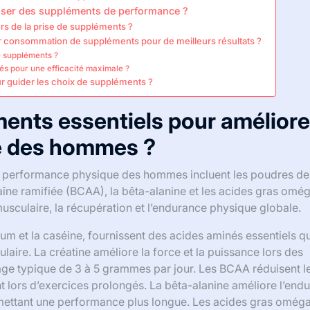
iliser des suppléments de performance ?
ors de la prise de suppléments ?
 consommation de suppléments pour de meilleurs résultats ?
e suppléments ?
és pour une efficacité maximale ?
r guider les choix de suppléments ?
ents essentiels pour améliorer
e des hommes ?
la performance physique des hommes incluent les poudres de
haîne ramifiée (BCAA), la bêta-alanine et les acides gras omé
sculaire, la récupération et l’endurance physique globale.
m et la caséine, fournissent des acides aminés essentiels qu
ulaire. La créatine améliore la force et la puissance lors des
age typique de 3 à 5 grammes par jour. Les BCAA réduisent l
t lors d’exercices prolongés. La bêta-alanine améliore l’end
rmettant une performance plus longue. Les acides gras omég