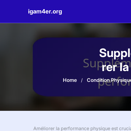
igam4er.org
Skip
to
content
Suppl
rer l
Home
/
Condition Physiqu
Améliorer la performance physique est cruci