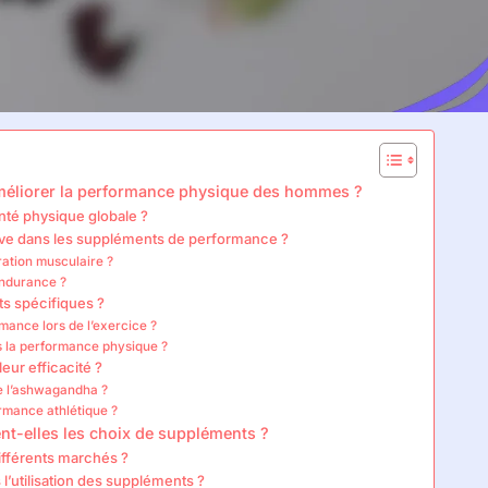
améliorer la performance physique des hommes ?
té physique globale ?
ouve dans les suppléments de performance ?
ration musculaire ?
endurance ?
s spécifiques ?
mance lors de l’exercice ?
ns la performance physique ?
eur efficacité ?
e l’ashwagandha ?
rmance athlétique ?
nt-elles les choix de suppléments ?
ifférents marchés ?
 l’utilisation des suppléments ?