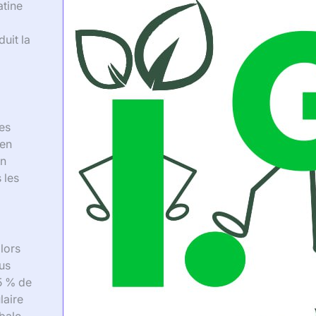
atine
uit la
res
 en
un
 les
lors
lus
5 % de
laire