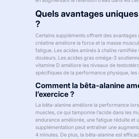
en augmentant la rétention d’eau dans les cel
Quels avantages uniques 
?
Certains suppléments offrent des avantages
créatine améliore la force et la masse muscul
fatigue. Les acides aminés à chaîne ramifiée 
douleurs. Les acides gras oméga-3 soutiennent
vitamine D améliore les niveaux de testostér
spécifiques de la performance physique, les r
Comment la bêta-alanine amél
l’exercice ?
La bêta-alanine améliore la performance lors
muscles, ce qui tamponne l’acide dans les mus
endurance améliorée, une fatigue réduite et
supplémentation peut entraîner une augmentat
4 minutes. De plus, la bêta-alanine est effica