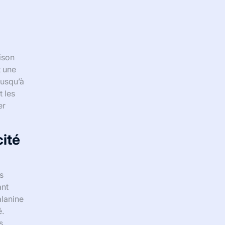
ison
t une
jusqu’à
t les
er
cité
s
ant
alanine
é.
s.